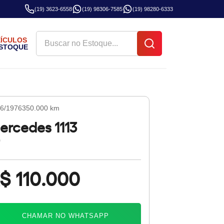
(19) 3623-6558
(19) 98306-7585
(19) 98280-6333
EÍCULOS
ESTOQUE
6/1976
350.000 km
ercedes 1113
0
$ 110.000
CHAMAR NO WHATSAPP