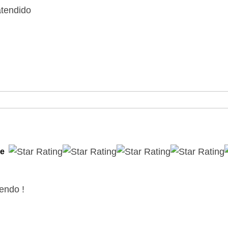
atendido
le
endo !