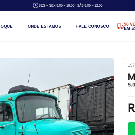
SEG – SEX 8:00 – 18:00 | SÁB 8:00 – 12:00
58 V
TOQUE
ONDE ESTAMOS
FALE CONOSCO
EM 
197
M
5.
R