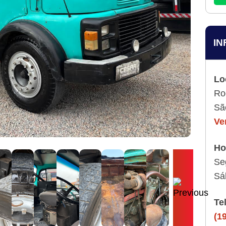
IN
Lo
Ro
Sã
Ve
Ho
Se
Sá
Te
(1