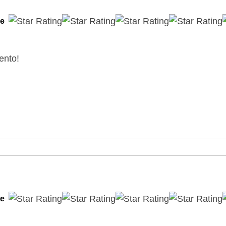
le
ento!
le