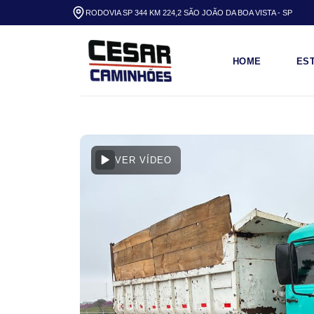
RODOVIA SP 344 KM 224,2 SÃO JOÃO DA BOA VISTA - SP
HOME
ES
VER VÍDEO